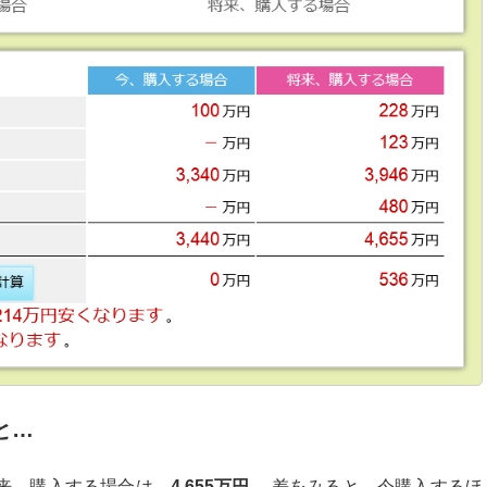
と…
将来、購入する場合は、
4,655万円
。 差をみると、今購入するほ