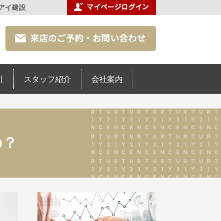
アイ建設
引
スタッフ紹介
会社案内
の？