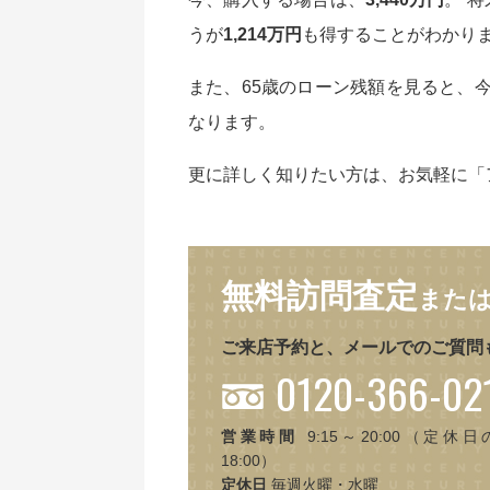
うが
1,214万円
も得することがわかりま
また、65歳のローン残額を見ると、今
なります。
更に詳しく知りたい方は、お気軽に「
無料訪問査定
また
ご来店予約と、メールでのご質問
0120-366-02
営業時間
9:15～20:00（定休日
18:00）
定休日
毎週火曜・水曜