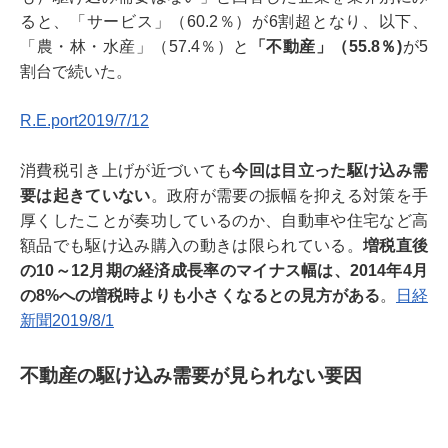
ると、「サービス」（60.2％）が6割超となり、以下、
「農・林・水産」（57.4％）と
「不動産」（55.8％)
が5
割台で続いた。
R.E.port2019/7/12
消費税引き上げが近づいても
今回は目立った駆け込み需
要は起きていない
。政府が需要の振幅を抑える対策を手
厚くしたことが奏功しているのか、自動車や住宅など高
額品でも駆け込み購入の動きは限られている。
増税直後
の10～12月期の経済成長率のマイナス幅は、2014年4月
の8%への増税時よりも小さくなるとの見方がある
。
日経
新聞2019/8/1
不動産の駆け込み需要が見られない要因