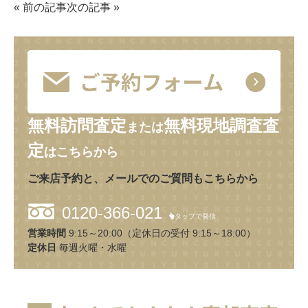
«
前の記事
次の記事
»
無料訪問査定
無料現地調査査
または
定
はこちらから
ご来店予約と、メールでのご質問もこちらから
0120-366-021
タップで発信
営業時間
9:15～20:00（定休日の受付 9:15～18:00）
定休日
毎週火曜・水曜