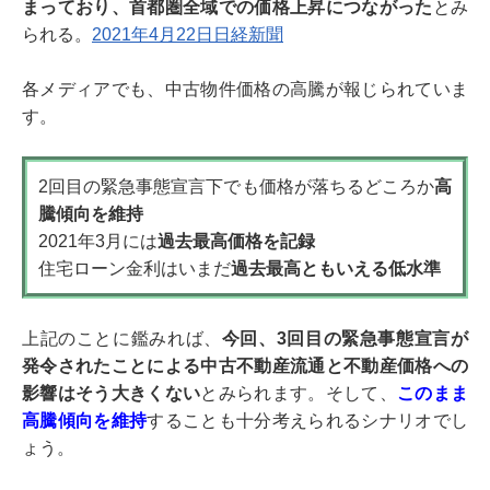
まっており、首都圏全域での価格上昇につながった
とみ
られる。
2021年4月22日日経新聞
各メディアでも、中古物件価格の高騰が報じられていま
す。
2回目の緊急事態宣言下でも価格が落ちるどころか
高
騰傾向を維持
2021年3月には
過去最高価格を記録
住宅ローン金利はいまだ
過去最高ともいえる低水準
上記のことに鑑みれば、
今回、3回目の緊急事態宣言が
発令されたことによる中古不動産流通と不動産価格への
影響はそう大きくない
とみられます。そして、
このまま
高騰傾向を維持
することも十分考えられるシナリオでし
ょう。