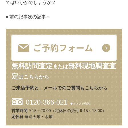
てはいかがでしょうか？
«
前の記事
次の記事
»
無料訪問査定
無料現地調査査
または
定
はこちらから
ご来店予約と、メールでのご質問もこちらから
0120-366-021
タップで発信
営業時間
9:15～20:00（定休日の受付 9:15～18:00）
定休日
毎週火曜・水曜