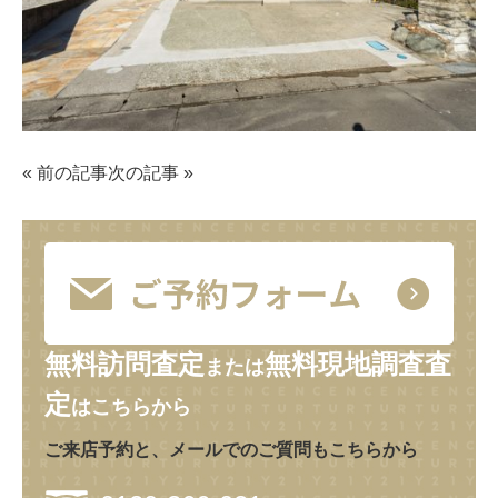
«
前の記事
次の記事
»
無料訪問査定
無料現地調査査
または
定
はこちらから
ご来店予約と、メールでのご質問もこちらから