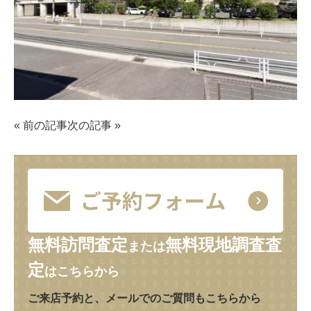
«
前の記事
次の記事
»
無料訪問査定
無料現地調査査
または
定
はこちらから
ご来店予約と、メールでのご質問もこちらから