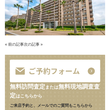
«
前の記事
次の記事
»
無料訪問査定
無料現地調査査
または
定
はこちらから
ご来店予約と、メールでのご質問もこちらから