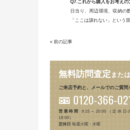
Q7.これから購入をお考え
日当り、周辺環境、収納の
「ここは譲れない」という
«
前の記事
無料訪問査定
また
ご来店予約と、メールでのご質問
0120-366-02
営業時間
9:15～20:00（定休日
18:00）
定休日
毎週火曜・水曜