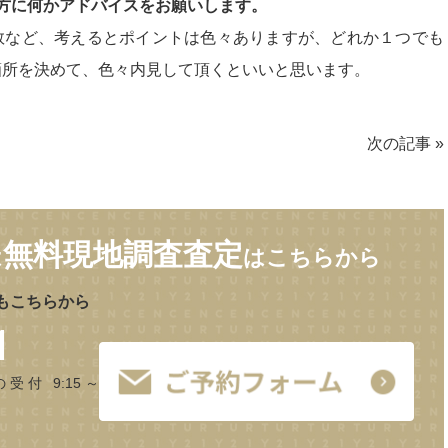
の方に何かアドバイスをお願いします。
数など、考えるとポイントは色々ありますが、どれか１つでも
箇所を決めて、色々内見して頂くといいと思います。
次の記事
»
無料現地調査査定
は
はこちらから
もこちらから
1
の受付 9:15～