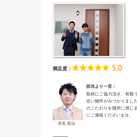
満足度：
担当より一言：
取材にご協力頂き、有難
近い物件がみつかりまし
のこだわりを随所に感じ
にご連絡くださいませ。
岸見 英治