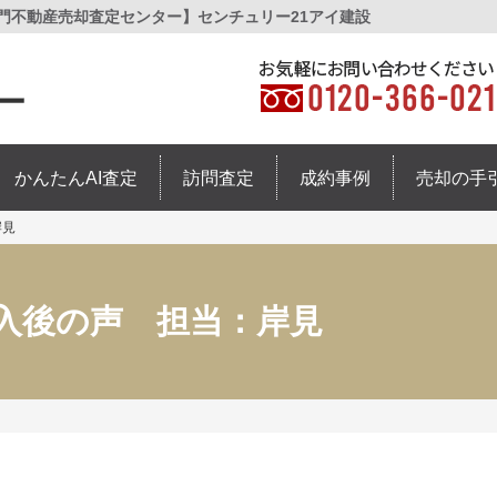
専門不動産売却査定センター】センチュリー21アイ建設
かんたんAI査定
訪問査定
成約事例
売却の手
岸見
購入後の声 担当：岸見