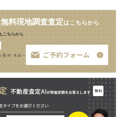
無料現地調査査定
は
はこちらから
もこちらから
1
の受付 9:15～