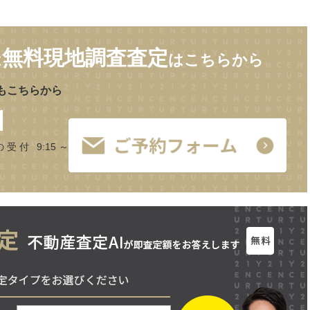
無料現地調査査定
は
はこちらから
もこちらから
1
の受付 9:15～