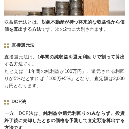
収益還元法とは、
対象不動産が持つ将来的な収益性から価
値を算出する方法
です。次の2つに大別されます。
直接還元法
直接還元法は、
1年間の純収益を還元利回りで割って算出
する方法
です。
たとえば「1年間の純利益が100万円」、還元される利回
りが5%だとすれば「100万÷5%」となり、査定額は2,000
万円となります。
DCF法
一方、DCF法は、
純利益や還元利回りのみならず、投資
終了後に売却したときの価格を予測して査定額を算出する
方法
です。